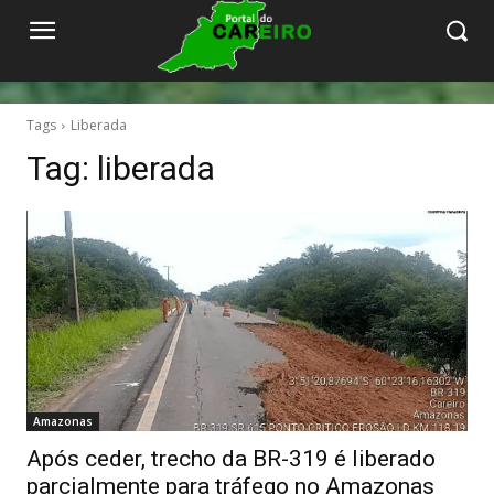
Tags
Liberada
Tag:
liberada
Amazonas
Após ceder, trecho da BR-319 é liberado
parcialmente para tráfego no Amazonas