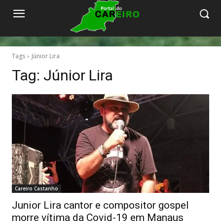
Tags
Júnior Lira
Tag:
Júnior Lira
Careiro Castanho
Junior Lira cantor e compositor gospel
morre vítima da Covid-19 em Manaus