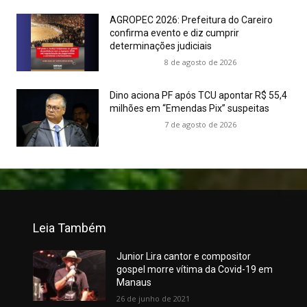
AGROPEC 2026: Prefeitura do Careiro
confirma evento e diz cumprir
determinações judiciais
8 de agosto de 2026
Dino aciona PF após TCU apontar R$ 55,4
milhões em “Emendas Pix” suspeitas
7 de agosto de 2026
Leia Também
Junior Lira cantor e compositor
gospel morre vítima da Covid-19 em
Manaus
26 de junho de 2021