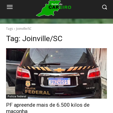
Tags
Joinville/SC
Tag:
Joinville/SC
Polícia Federal
PF apreende mais de 6.500 kilos de
maconha