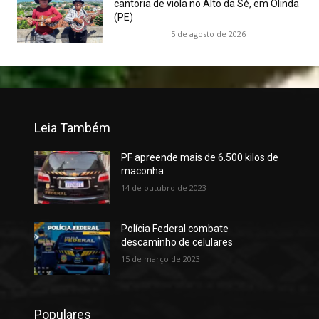
cantoria de viola no Alto da Sé, em Olinda
(PE)
5 de agosto de 2026
Leia Também
PF apreende mais de 6.500 kilos de
maconha
14 de outubro de 2023
Polícia Federal combate
descaminho de celulares
15 de março de 2023
Populares