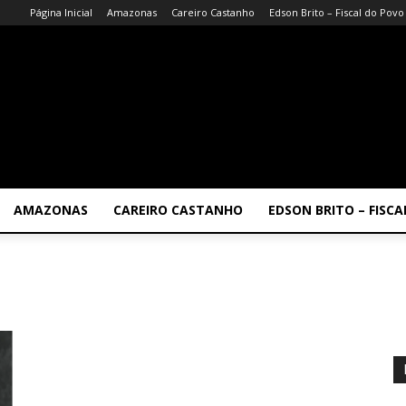
Página Inicial
Amazonas
Careiro Castanho
Edson Brito – Fiscal do Povo
AMAZONAS
CAREIRO CASTANHO
EDSON BRITO – FISC