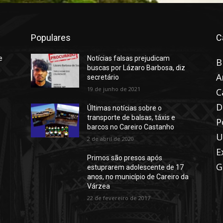
Populares
C
e
Notícias falsas prejudicam
B
buscas por Lázaro Barbosa, diz
A
secretário
19 de junho de 2021
C
D
Últimas notícias sobre o
transporte de balsas, táxis e
P
barcos no Careiro Castanho
U
2 de abril de 2020
E
Primos são presos após
G
estuprarem adolescente de 17
anos, no município de Careiro da
Várzea
22 de fevereiro de 2017