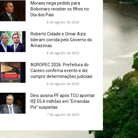
Moraes nega pedido para
Bolsonaro receber os filhos no
Dia dos Pais
8 de agosto de 2026
Roberto Cidade e Omar Aziz
lideram corrida pelo Governo do
Amazonas
8 de agosto de 2026
AGROPEC 2026: Prefeitura do
Careiro confirma evento e diz
cumprir determinações judiciais
8 de agosto de 2026
Dino aciona PF após TCU apontar
R$ 55,4 milhões em “Emendas
Pix” suspeitas
7 de agosto de 2026