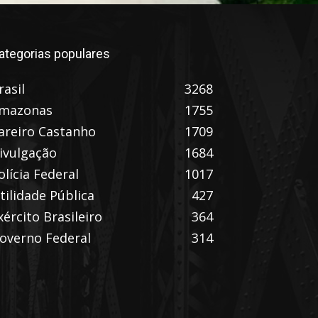
ategorias populares
rasil
3268
mazonas
1755
areiro Castanho
1709
ivulgação
1684
olícia Federal
1017
tilidade Pública
427
xército Brasileiro
364
overno Federal
314