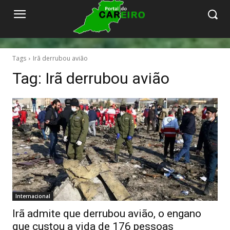
Tags
Irã derrubou avião
Tag:
Irã derrubou avião
Internacional
Irã admite que derrubou avião, o engano
que custou a vida de 176 pessoas