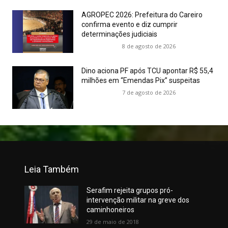
AGROPEC 2026: Prefeitura do Careiro
confirma evento e diz cumprir
determinações judiciais
8 de agosto de 2026
Dino aciona PF após TCU apontar R$ 55,4
milhões em “Emendas Pix” suspeitas
7 de agosto de 2026
Leia Também
Serafim rejeita grupos pró-
intervenção militar na greve dos
caminhoneiros
29 de maio de 2018