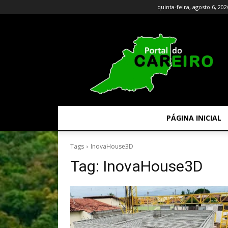
quinta-feira, agosto 6, 202
PÁGINA INICIAL
Tags
InovaHouse3D
Tag:
InovaHouse3D