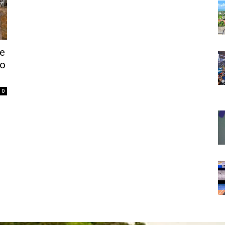
se
do
0