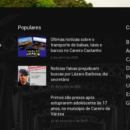
Populares
C
Últimas notícias sobre o
B
a
transporte de balsas, táxis e
A
barcos no Careiro Castanho
2 de abril de 2020
C
D
Notícias falsas prejudicam
buscas por Lázaro Barbosa, diz
P
secretário
U
19 de junho de 2021
E
Primos são presos após
G
estuprarem adolescente de 17
anos, no município de Careiro da
Várzea
22 de fevereiro de 2017