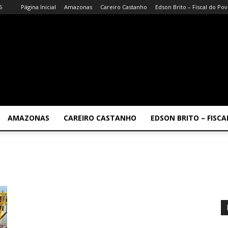
6
Página Inicial
Amazonas
Careiro Castanho
Edson Brito – Fiscal do Po
AMAZONAS
CAREIRO CASTANHO
EDSON BRITO – FISC