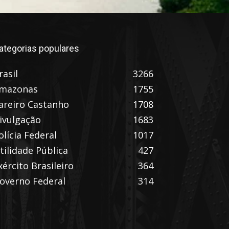
ategorias populares
rasil
3266
mazonas
1755
areiro Castanho
1708
ivulgação
1683
olícia Federal
1017
tilidade Pública
427
xército Brasileiro
364
overno Federal
314