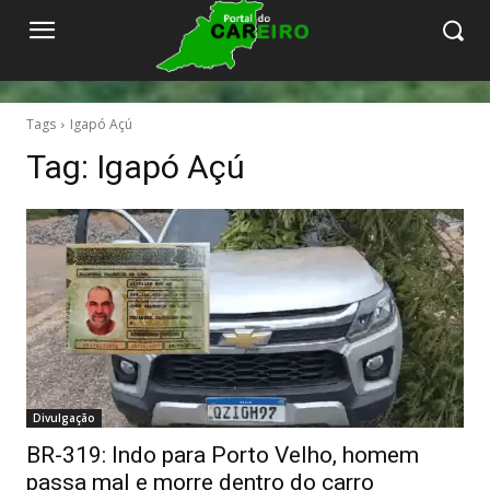
Tags
Igapó Açú
Tag:
Igapó Açú
Divulgação
BR-319: Indo para Porto Velho, homem
passa mal e morre dentro do carro