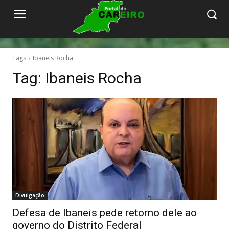
Tags
Ibaneis Rocha
Tag:
Ibaneis Rocha
Divulgação
Defesa de Ibaneis pede retorno dele ao
governo do Distrito Federal