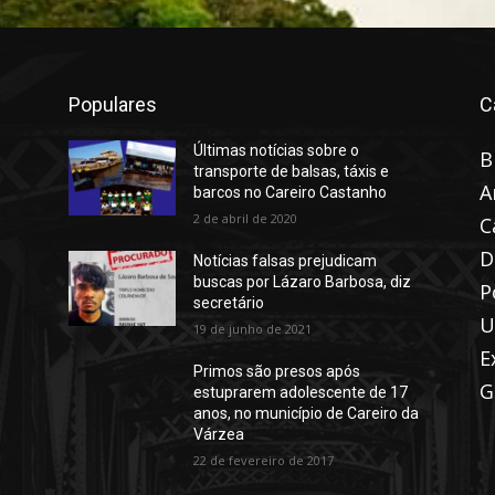
Populares
C
Últimas notícias sobre o
B
transporte de balsas, táxis e
A
barcos no Careiro Castanho
2 de abril de 2020
C
D
Notícias falsas prejudicam
buscas por Lázaro Barbosa, diz
P
secretário
U
19 de junho de 2021
E
Primos são presos após
G
estuprarem adolescente de 17
anos, no município de Careiro da
Várzea
22 de fevereiro de 2017