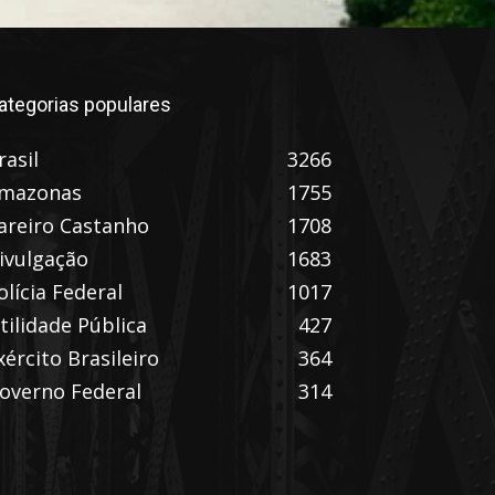
ategorias populares
rasil
3266
mazonas
1755
areiro Castanho
1708
ivulgação
1683
olícia Federal
1017
tilidade Pública
427
xército Brasileiro
364
overno Federal
314