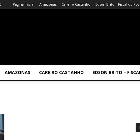
6
Página Inicial
Amazonas
Careiro Castanho
Edson Brito – Fiscal do Po
AMAZONAS
CAREIRO CASTANHO
EDSON BRITO – FISC