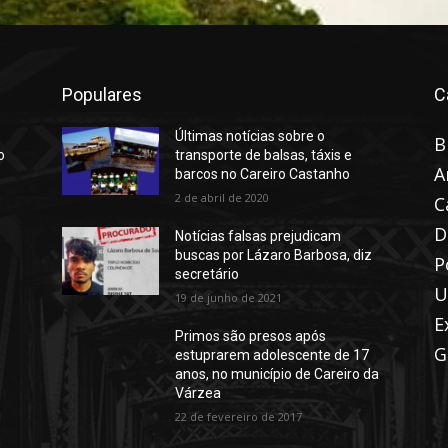
Populares
C
Últimas notícias sobre o
B
o
transporte de balsas, táxis e
A
barcos no Careiro Castanho
2 de abril de 2020
C
D
Notícias falsas prejudicam
buscas por Lázaro Barbosa, diz
P
secretário
U
19 de junho de 2021
E
Primos são presos após
G
estuprarem adolescente de 17
anos, no município de Careiro da
Várzea
22 de fevereiro de 2017