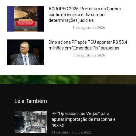
AGROPEC 2026: Prefeitura do Careiro
confirma evento e diz cumprir
determinações judiciais
8 de agosto de 2026
Dino aciona PF após TCU apontar R$ 55,4
milhões em “Emendas Pix” suspeitas
7 de agosto de 2026
Leia Também
PF “Operação Las Vegas” para
apurar importação de maconha e
haxixe
11 de setembro de 2022