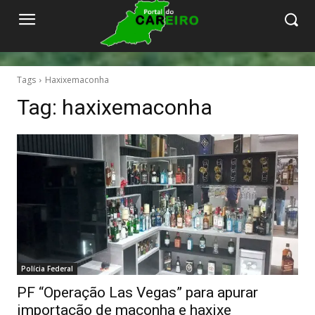
Tags
Haxixemaconha
Tag:
haxixemaconha
Polícia Federal
PF “Operação Las Vegas” para apurar
importação de maconha e haxixe