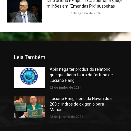
Dino aciona PF após TCU apontar R$ 55,4
milhões em “Emendas Pix” suspeitas
7 de agosto de 2026
Leia Também
Abin nega ter produzido relatório
que questiona lisura da fortuna de
Luciano Hang
22 de junho de 2021
Luciano Hang, dono da Havan doa
200 cilindros de oxigênio para
Manaus
28 de janeiro de 2021