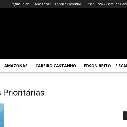
6
Página Inicial
Amazonas
Careiro Castanho
Edson Brito – Fiscal do Pov
AMAZONAS
CAREIRO CASTANHO
EDSON BRITO – FISC
Prioritárias