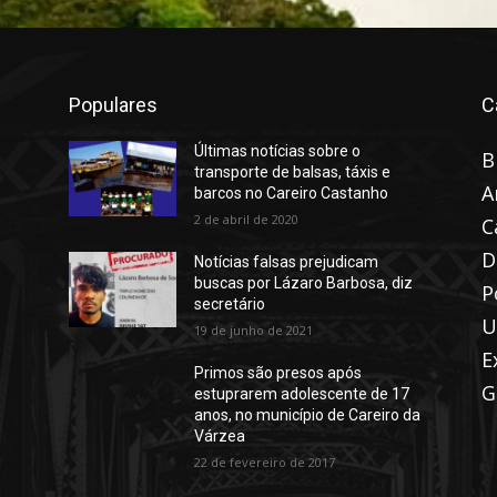
Populares
C
Últimas notícias sobre o
B
transporte de balsas, táxis e
A
barcos no Careiro Castanho
2 de abril de 2020
C
D
Notícias falsas prejudicam
buscas por Lázaro Barbosa, diz
P
secretário
U
19 de junho de 2021
E
Primos são presos após
G
estuprarem adolescente de 17
anos, no município de Careiro da
Várzea
22 de fevereiro de 2017