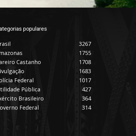
ategorias populares
rasil
3267
mazonas
1755
areiro Castanho
1708
ivulgação
1683
olícia Federal
1017
tilidade Pública
427
xército Brasileiro
364
overno Federal
314