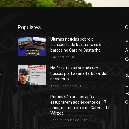
Populares
C
Últimas notícias sobre o
B
transporte de balsas, táxis e
A
barcos no Careiro Castanho
2 de abril de 2020
C
D
Notícias falsas prejudicam
o,
buscas por Lázaro Barbosa, diz
P
secretário
U
19 de junho de 2021
E
Primos são presos após
G
estuprarem adolescente de 17
anos, no município de Careiro da
Várzea
22 de fevereiro de 2017