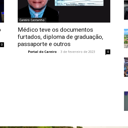
Careiro Castanho
o
Médico teve os documentos
furtados, diploma de graduação,
passaporte e outros
0
Portal do Careiro
-
3 de fevereiro de 2023
0