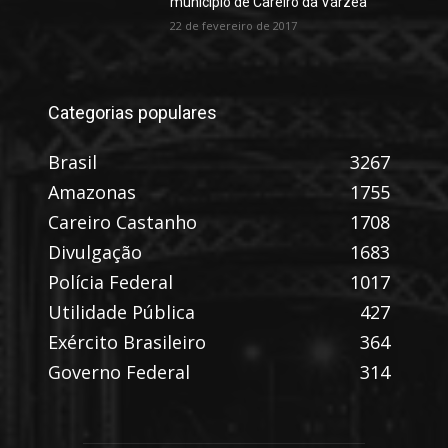
município de Careiro da Várzea
22 de fevereiro de 2017
Categorias populares
Brasil
3267
Amazonas
1755
Careiro Castanho
1708
Divulgação
1683
Polícia Federal
1017
Utilidade Pública
427
Exército Brasileiro
364
Governo Federal
314