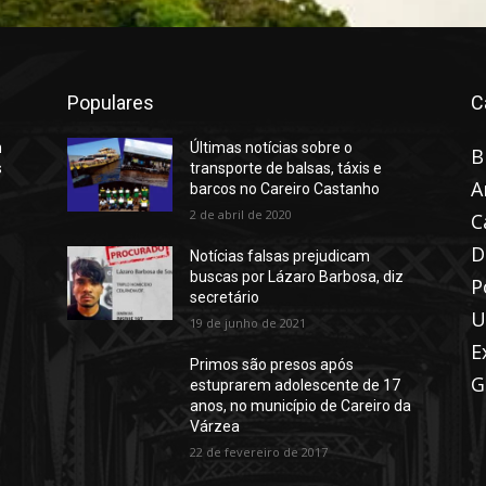
Populares
C
n
Últimas notícias sobre o
B
s
transporte de balsas, táxis e
A
barcos no Careiro Castanho
2 de abril de 2020
C
D
Notícias falsas prejudicam
buscas por Lázaro Barbosa, diz
P
secretário
U
19 de junho de 2021
E
Primos são presos após
G
estuprarem adolescente de 17
anos, no município de Careiro da
Várzea
22 de fevereiro de 2017