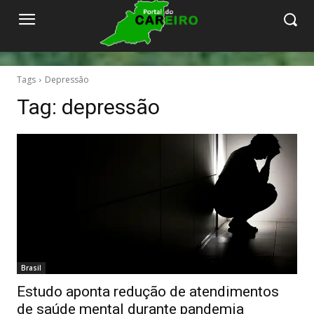
Tags
Depressão
Tag:
depressão
Brasil
Estudo aponta redução de atendimentos
de saúde mental durante pandemia