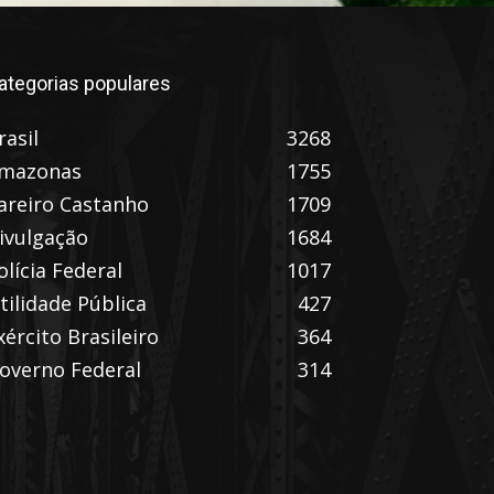
ategorias populares
rasil
3268
mazonas
1755
areiro Castanho
1709
ivulgação
1684
olícia Federal
1017
tilidade Pública
427
xército Brasileiro
364
overno Federal
314