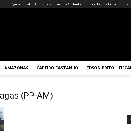
Página Inicial
Amazonas
Careiro Castanho
Edson Brito – Fiscal do Povo
AMAZONAS
CAREIRO CASTANHO
EDSON BRITO – FISC
hagas (PP-AM)