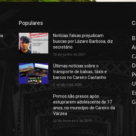
Populares
C
ia
Notícias falsas prejudicam
B
buscas por Lázaro Barbosa, diz
A
secretário
19 de junho de 2021
C
D
Últimas notícias sobre o
transporte de balsas, táxis e
P
barcos no Careiro Castanho
U
2 de abril de 2020
E
Primos são presos após
G
estuprarem adolescente de 17
anos, no município de Careiro da
Várzea
22 de fevereiro de 2017