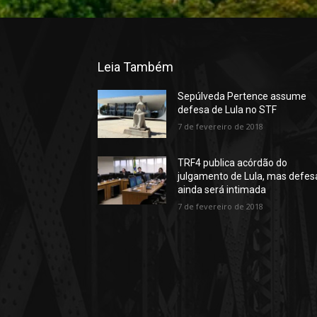
Leia Também
Sepúlveda Pertence assume
defesa de Lula no STF
7 de fevereiro de 2018
TRF4 publica acórdão do
julgamento de Lula, mas defes
ainda será intimada
7 de fevereiro de 2018