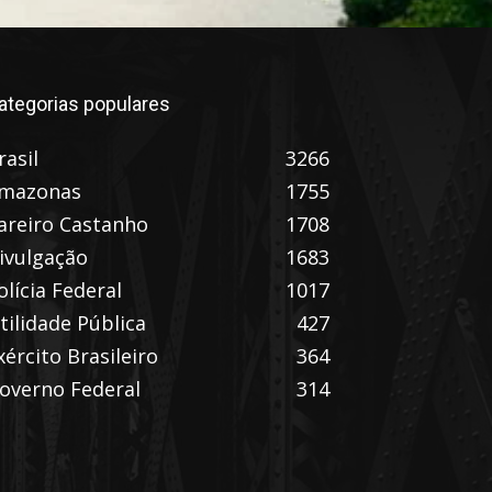
ategorias populares
rasil
3266
mazonas
1755
areiro Castanho
1708
ivulgação
1683
olícia Federal
1017
tilidade Pública
427
xército Brasileiro
364
overno Federal
314