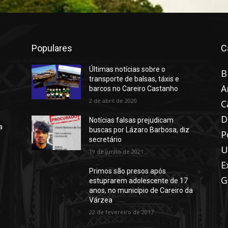
Populares
C
Últimas notícias sobre o
B
transporte de balsas, táxis e
A
barcos no Careiro Castanho
2 de abril de 2020
C
D
Notícias falsas prejudicam
a
buscas por Lázaro Barbosa, diz
P
secretário
U
19 de junho de 2021
E
Primos são presos após
G
estuprarem adolescente de 17
anos, no município de Careiro da
Várzea
22 de fevereiro de 2017