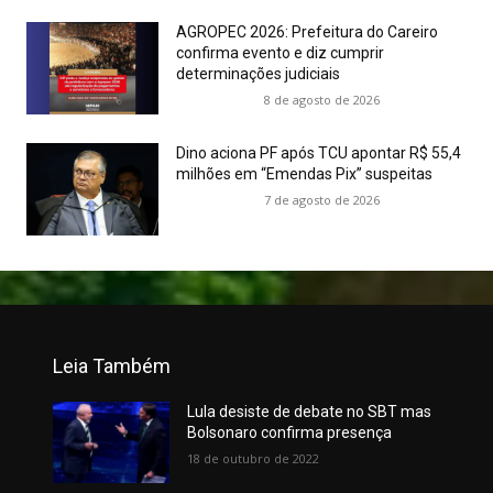
AGROPEC 2026: Prefeitura do Careiro
confirma evento e diz cumprir
determinações judiciais
8 de agosto de 2026
Dino aciona PF após TCU apontar R$ 55,4
milhões em “Emendas Pix” suspeitas
7 de agosto de 2026
Leia Também
Lula desiste de debate no SBT mas
Bolsonaro confirma presença
18 de outubro de 2022