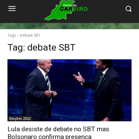
Tags
Debate SBT
Tag:
debate SBT
Eleições 2022
Lula desiste de debate no SBT mas
Bolsonaro confirma presença