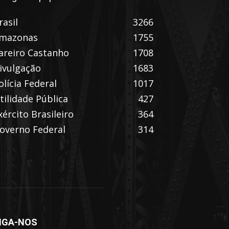
rasil
3266
mazonas
1755
areiro Castanho
1708
ivulgação
1683
olícia Federal
1017
tilidade Pública
427
xército Brasileiro
364
overno Federal
314
IGA-NOS