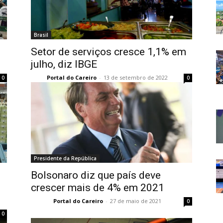
Brasil
Setor de serviços cresce 1,1% em
julho, diz IBGE
Portal do Careiro
-
13 de setembro de 2022
0
0
Presidente da República
Bolsonaro diz que país deve
crescer mais de 4% em 2021
Portal do Careiro
-
27 de maio de 2021
0
0