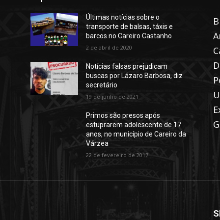
Últimas notícias sobre o
B
transporte de balsas, táxis e
A
barcos no Careiro Castanho
2 de abril de 2020
C
D
Notícias falsas prejudicam
buscas por Lázaro Barbosa, diz
P
secretário
U
19 de junho de 2021
E
Primos são presos após
G
estuprarem adolescente de 17
anos, no município de Careiro da
Várzea
22 de fevereiro de 2017
S