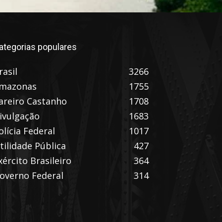
ategorias populares
rasil
3266
mazonas
1755
areiro Castanho
1708
ivulgação
1683
olícia Federal
1017
tilidade Pública
427
xército Brasileiro
364
overno Federal
314