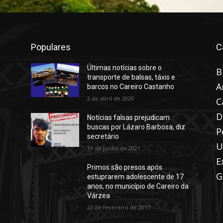
Populares
C
Últimas notícias sobre o
B
transporte de balsas, táxis e
A
barcos no Careiro Castanho
2 de abril de 2020
C
D
Notícias falsas prejudicam
buscas por Lázaro Barbosa, diz
P
secretário
U
19 de junho de 2021
E
Primos são presos após
G
estuprarem adolescente de 17
anos, no município de Careiro da
Várzea
22 de fevereiro de 2017