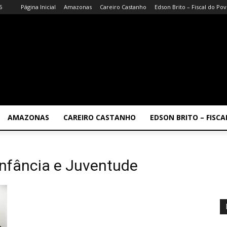
6
Página Inicial
Amazonas
Careiro Castanho
Edson Brito – Fiscal do Po
AMAZONAS
CAREIRO CASTANHO
EDSON BRITO – FISC
nfância e Juventude