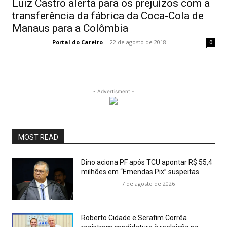
Luiz Castro alerta para os prejuízos com a
transferência da fábrica da Coca-Cola de
Manaus para a Colômbia
Portal do Careiro
-
22 de agosto de 2018
0
- Advertisment -
MOST READ
Dino aciona PF após TCU apontar R$ 55,4
milhões em “Emendas Pix” suspeitas
7 de agosto de 2026
Roberto Cidade e Serafim Corrêa