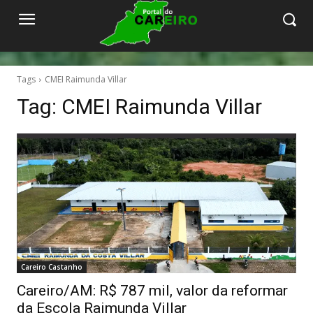
Tags
CMEI Raimunda Villar
Tag:
CMEI Raimunda Villar
Careiro Castanho
Careiro/AM: R$ 787 mil, valor da reformar
da Escola Raimunda Villar