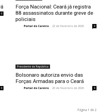
rá
Força Nacional: Ceará já registra
88 assassinatos durante greve de
0
policiais
Portal do Careiro
-
22 de fevereiro de 2020
0
Presidente da República
Bolsonaro autoriza envio das
Forças Armadas para o Ceará
Portal do Careiro
-
20 de fevereiro de 2020
0
0
Página 1 de 2