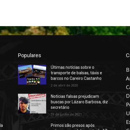
Populares
C
Últimas notícias sobre o
B
transporte de balsas, táxis e
A
barcos no Careiro Castanho
2 de abril de 2020
C
D
Notícias falsas prejudicam
buscas por Lázaro Barbosa, diz
P
secretário
U
19 de junho de 2021
E
da
Primos são presos após