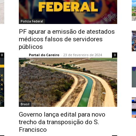
Polícia Federal
PF apurar a emissão de atestados
médicos falsos de servidores
públicos
Portal do Careiro
-
23 de fevereiro de 2024
0
0
Brasil
Governo lança edital para novo
trecho da transposição do S.
Francisco