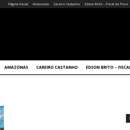
Página Inicial
Amazonas
Careiro Castanho
Edson Brito – Fiscal do Povo
AMAZONAS
CAREIRO CASTANHO
EDSON BRITO – FISC