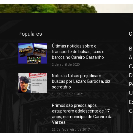
Populares
C
Últimas notícias sobre o
B
transporte de balsas, táxis e
A
barcos no Careiro Castanho
2 de abril de 2020
C
D
Notícias falsas prejudicam
buscas por Lázaro Barbosa, diz
P
secretário
U
19 de junho de 2021
E
Primos são presos após
G
estuprarem adolescente de 17
anos, no município de Careiro da
Várzea
22 de fevereiro de 2017