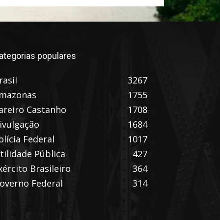
ategorias populares
rasil
3267
mazonas
1755
areiro Castanho
1708
ivulgação
1684
olícia Federal
1017
tilidade Pública
427
xército Brasileiro
364
overno Federal
314