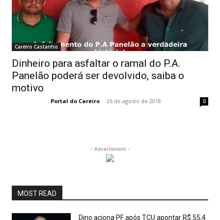
Careiro Castanho
Dinheiro para asfaltar o ramal do P.A.
Panelão poderá ser devolvido, saiba o
motivo
Portal do Careiro
-
26 de agosto de 2018
0
- Advertisment -
MOST READ
Dino aciona PF após TCU apontar R$ 55,4