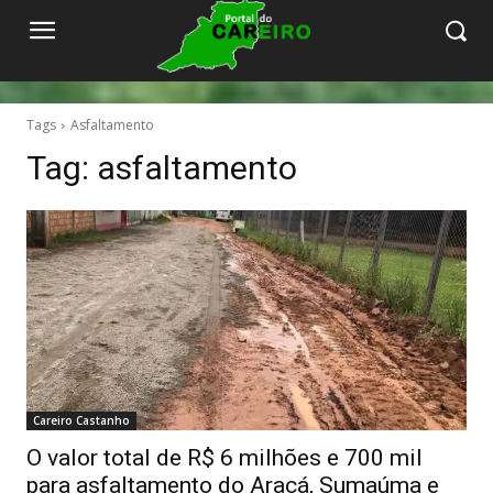
Tags
Asfaltamento
Tag:
asfaltamento
Careiro Castanho
O valor total de R$ 6 milhões e 700 mil
para asfaltamento do Aracá, Sumaúma e