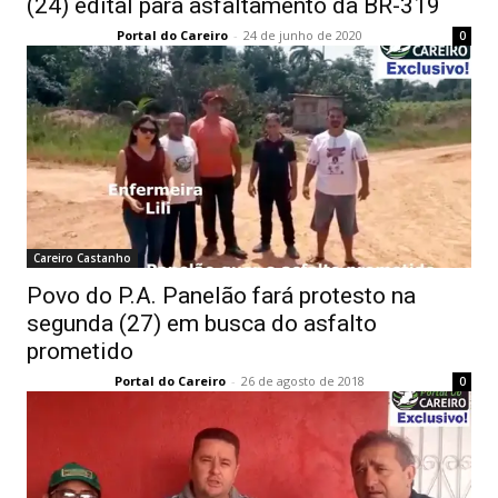
(24) edital para asfaltamento da BR-319
Portal do Careiro
-
24 de junho de 2020
0
Careiro Castanho
Povo do P.A. Panelão fará protesto na
segunda (27) em busca do asfalto
prometido
Portal do Careiro
-
26 de agosto de 2018
0