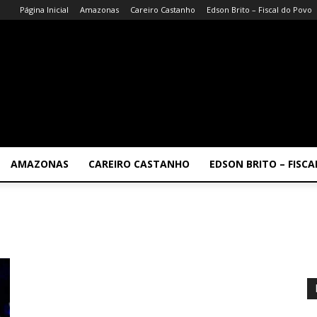
Página Inicial
Amazonas
Careiro Castanho
Edson Brito – Fiscal do Povo
AMAZONAS
CAREIRO CASTANHO
EDSON BRITO – FISC