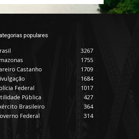
ategorias populares
rasil
3267
mazonas
1755
areiro Castanho
1709
ivulgação
1684
olícia Federal
1017
tilidade Pública
427
xército Brasileiro
364
overno Federal
314