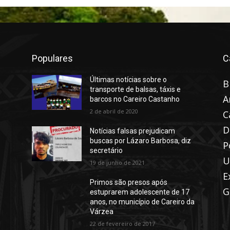
Populares
C
Últimas notícias sobre o
B
transporte de balsas, táxis e
A
barcos no Careiro Castanho
2 de abril de 2020
C
D
Notícias falsas prejudicam
buscas por Lázaro Barbosa, diz
P
secretário
U
19 de junho de 2021
E
Primos são presos após
G
estuprarem adolescente de 17
anos, no município de Careiro da
Várzea
22 de fevereiro de 2017