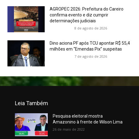
AGROPEC 2026: Prefeitura do Careiro
confirma evento e diz cumprir
determinações judiciais
8 de agosto de 2026
Dino aciona PF após TCU apontar R$ 55,4
milhões em “Emendas Pix” suspeitas
7 de agosto de 2026
Leia Também
Pesquisa eleitoral mostra
Amazonino à frente de Wilson Lima
26 de maio de 2022