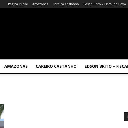
Página Inicial
Amazonas
Careiro Castanho
Edson Brito – Fiscal do Povo
AMAZONAS
CAREIRO CASTANHO
EDSON BRITO – FISC