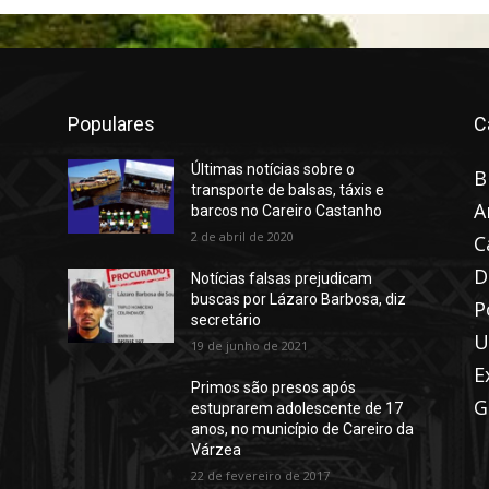
Populares
C
Últimas notícias sobre o
B
transporte de balsas, táxis e
A
barcos no Careiro Castanho
2 de abril de 2020
C
D
Notícias falsas prejudicam
buscas por Lázaro Barbosa, diz
P
secretário
U
19 de junho de 2021
E
Primos são presos após
G
estuprarem adolescente de 17
anos, no município de Careiro da
Várzea
22 de fevereiro de 2017