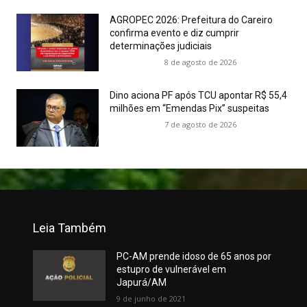
AGROPEC 2026: Prefeitura do Careiro
confirma evento e diz cumprir
determinações judiciais
8 de agosto de 2026
Dino aciona PF após TCU apontar R$ 55,4
milhões em “Emendas Pix” suspeitas
7 de agosto de 2026
Leia Também
PC-AM prende idoso de 65 anos por
estupro de vulnerável em
Japurá/AM
9 de junho de 2021