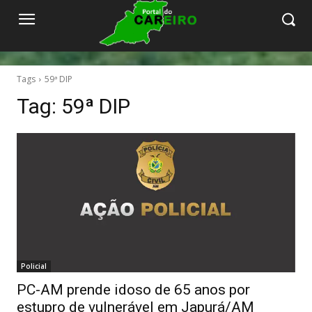
Tags
59ª DIP
Tag:
59ª DIP
Policial
PC-AM prende idoso de 65 anos por
estupro de vulnerável em Japurá/AM