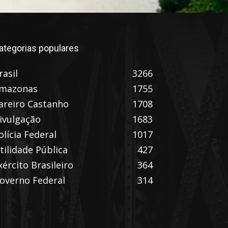
ategorias populares
rasil
3266
mazonas
1755
areiro Castanho
1708
ivulgação
1683
olícia Federal
1017
tilidade Pública
427
xército Brasileiro
364
overno Federal
314