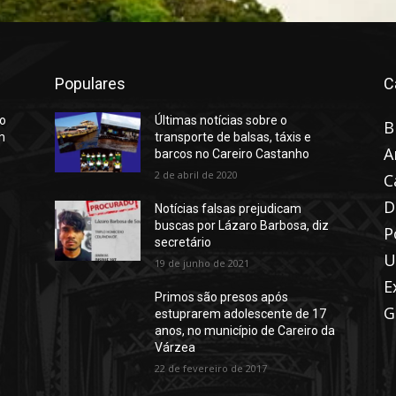
Populares
C
ho
Últimas notícias sobre o
B
m
transporte de balsas, táxis e
A
barcos no Careiro Castanho
2 de abril de 2020
C
D
Notícias falsas prejudicam
buscas por Lázaro Barbosa, diz
P
secretário
U
19 de junho de 2021
E
Primos são presos após
G
estuprarem adolescente de 17
anos, no município de Careiro da
Várzea
22 de fevereiro de 2017