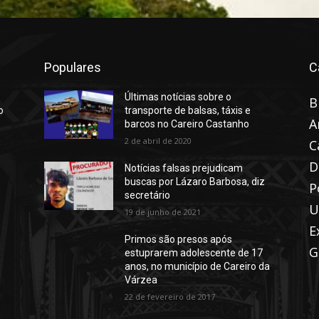
Populares
C
Últimas notícias sobre o
B
o
transporte de balsas, táxis e
A
barcos no Careiro Castanho
2 de abril de 2020
C
D
Notícias falsas prejudicam
buscas por Lázaro Barbosa, diz
P
secretário
U
19 de junho de 2021
E
Primos são presos após
G
estuprarem adolescente de 17
anos, no município de Careiro da
Várzea
22 de fevereiro de 2017