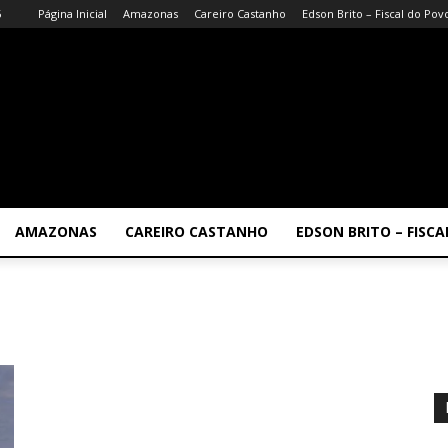
6
Página Inicial
Amazonas
Careiro Castanho
Edson Brito – Fiscal do Pov
AMAZONAS
CAREIRO CASTANHO
EDSON BRITO – FISC