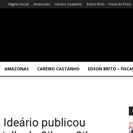
Página Inicial
Amazonas
Careiro Castanho
Edson Brito – Fiscal do Povo
AMAZONAS
CAREIRO CASTANHO
EDSON BRITO – FISC
a Ideário publicou