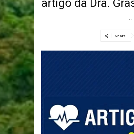
artigo da Dra. Gras
14
Share