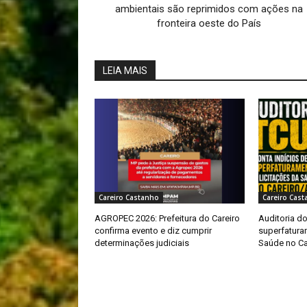
ambientais são reprimidos com ações na
fronteira oeste do País
LEIA MAIS
Careiro Castanho
Careiro Cas
AGROPEC 2026: Prefeitura do Careiro
Auditoria d
confirma evento e diz cumprir
superfatura
determinações judiciais
Saúde no C