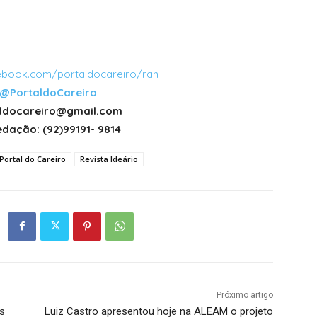
book.com/portaldocareiro/ran
@PortaldoCareiro
taldocareiro@gmail.com
dação: (92)99191- 9814
Portal do Careiro
Revista Ideário
Próximo artigo
s
Luiz Castro apresentou hoje na ALEAM o projeto