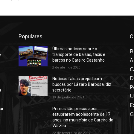
Populares
C
Últimas notícias sobre o
B
o
transporte de balsas, táxis e
A
barcos no Careiro Castanho
2 de abril de 2020
C
D
Notícias falsas prejudicam
buscas por Lázaro Barbosa, diz
P
s
secretário
U
19 de junho de 2021
E
ar
Primos são presos após
G
estuprarem adolescente de 17
anos, no município de Careiro da
Várzea
22 de fevereiro de 2017