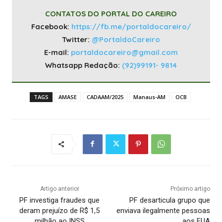
CONTATOS DO PORTAL DO CAREIRO
Facebook:
https://fb.me/portaldocareiro/
Twitter:
@PortaldoCareiro
E-mail:
portaldocareiro@gmail.com
Whatsapp Redação:
(92)99191- 9814
TAGS
AMASE
CADAAM/2025
Manaus-AM
OCB
Artigo anterior
Próximo artigo
PF investiga fraudes que
PF desarticula grupo que
deram prejuízo de R$ 1,5
enviava ilegalmente pessoas
milhão ao INSS
aos EUA