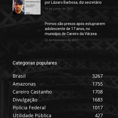
por Lázaro Barbosa, diz secretário
19 de junho de 2021
Primos são presos após estuprarem
adolescente de 17 anos, no
município de Careiro da Várzea
22 de fevereiro de 2017
Categorias populares
Brasil
3267
Amazonas
1755
Careiro Castanho
1708
Divulgação
1683
Polícia Federal
1017
Utilidade Pública
427