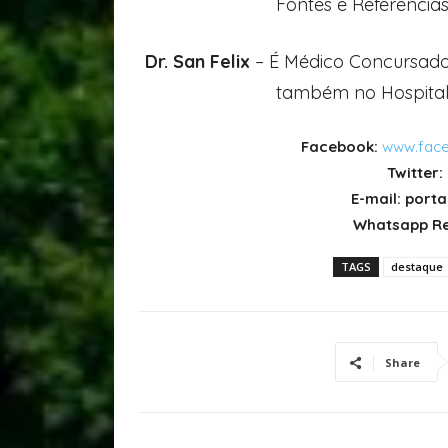
Fontes e Referências
Dr. San Felix
– É Médico Concursado 
também no Hospital I
Facebook:
www.face
Twitter:
E-mail: por
Whatsapp Re
TAGS
destaque
Share