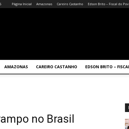
6
Página Inicial
Amazonas
Careiro Castanho
Edson Brito – Fiscal do Po
AMAZONAS
CAREIRO CASTANHO
EDSON BRITO – FISC
rampo no Brasil