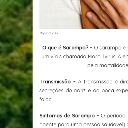
Reprodução
O que é Sarampo? –
O sarampo é 
um vírus chamado Morbillivirus. A e
pela mortalidade
Transmissão –
A transmissão é di
secreções do nariz e da boca expeli
falar.
Sintomas de Sarampo –
O período 
doente para uma pessoa saudável) du