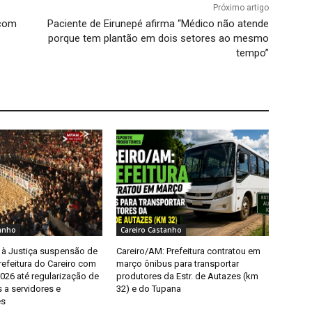
Próximo artigo
 com
Paciente de Eirunepé afirma “Médico não atende
porque tem plantão em dois setores ao mesmo
tempo”
tanho
Careiro Castanho
à Justiça suspensão de
Careiro/AM: Prefeitura contratou em
refeitura do Careiro com
março ônibus para transportar
026 até regularização de
produtores da Estr. de Autazes (km
a servidores e
32) e do Tupana
es