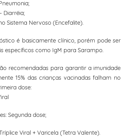
 Pneumonia;
– Diarréia;
no Sistema Nervoso (Encefalite).
stico é basicamente clínico, porém pode ser
is específicos como IgM para Sarampo.
são recomendadas para garantir a imunidade
amente 15% das crianças vacinadas falham no
imeira dose:
iral
es: Segunda dose;
ríplice Viral + Varicela (Tetra Valente).