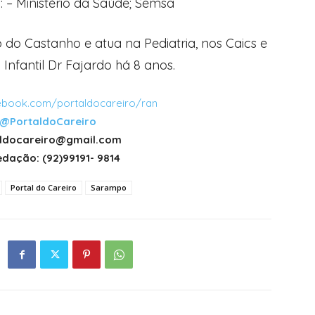
: – Ministério da Saúde; Semsa
do Castanho e atua na Pediatria, nos Caics e
nfantil Dr Fajardo há 8 anos.
book.com/portaldocareiro/ran
@PortaldoCareiro
taldocareiro@gmail.com
dação: (92)99191- 9814
Portal do Careiro
Sarampo