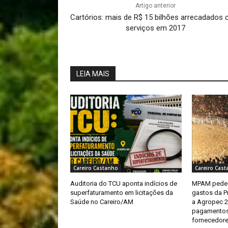
Artigo anterior
Cartórios: mais de R$ 15 bilhões arrecadados
serviços em 2017
LEIA MAIS
Careiro Castanho
Careiro Cas
Auditoria do TCU aponta indícios de
MPAM pede 
superfaturamento em licitações da
gastos da P
Saúde no Careiro/AM
a Agropec 2
pagamentos 
fornecedor