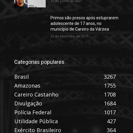
19 de junho de 2021
Primos são presos após estuprarem
adolescente de 17 anos, no
município de Careiro da Várzea
22 de fevereiro de 2017
Categorias populares
Brasil
3267
Amazonas
1755
Careiro Castanho
1708
Divulgação
1684
Polícia Federal
1017
Utilidade Pública
427
Exército Brasileiro
364