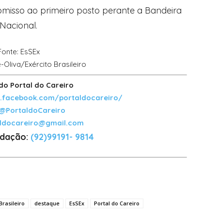
isso ao primeiro posto perante a Bandeira
Nacional.
Fonte: EsSEx
Oliva/Exército Brasileiro
do Portal do Careiro
.facebook.com/portaldocareiro/
@PortaldoCareiro
aldocareiro@gmail.com
dação:
(92)99191- 9814
Brasileiro
destaque
EsSEx
Portal do Careiro