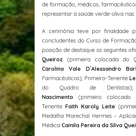
de formação, médicos, farmacêuticos,
representar a saúde verde-oliva nas 
A cerimônia teve por finalidade 
concludentes do Curso de Formação
posição de destaque os seguintes ofi
Queiroz
(primeira colocada do Q
Carolina Vale D´Alessandro Bar
Farmacêuticos); Primeiro-Tenente
Le
do Quadro de Dentistas);
Nascimento
(primeiro colocado 
Tenente
Faith Karoly Leite
(primei
Medalha Marechal Hermes – Aplicaç
Médica
Camila Pereira da Silva Que