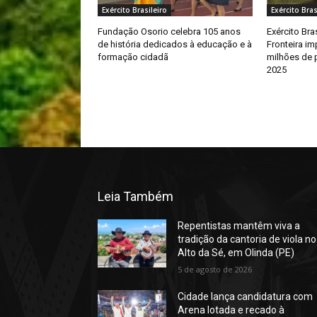
Exército Brasileiro
Exército Bras
Fundação Osorio celebra 105 anos
Exército Bra
de história dedicados à educação e à
Fronteira i
formação cidadã
milhões de 
2025
Leia Também
Repentistas mantêm viva a
tradição da cantoria de viola no
Alto da Sé, em Olinda (PE)
5 de agosto de 2026
Cidade lança candidatura com
Arena lotada e recado à