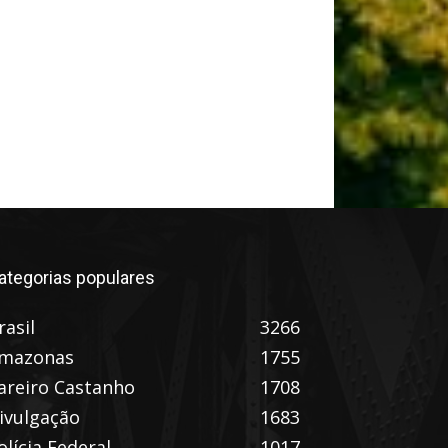
ategorias populares
rasil
3266
mazonas
1755
areiro Castanho
1708
ivulgação
1683
olícia Federal
1017