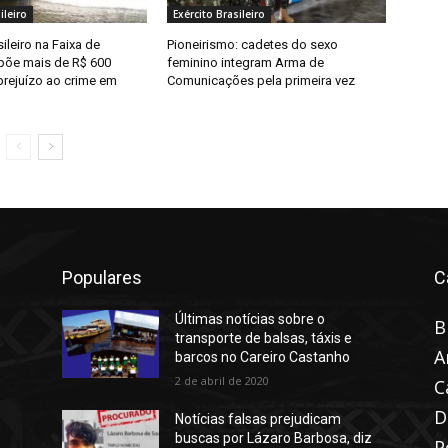
ileiro
Exército Brasileiro
sileiro na Faixa de
Pioneirismo: cadetes do sexo
mpõe mais de R$ 600
feminino integram Arma de
prejuízo ao crime em
Comunicações pela primeira vez
Populares
C
Últimas notícias sobre o
B
transporte de balsas, táxis e
A
barcos no Careiro Castanho
2 de abril de 2020
C
D
Notícias falsas prejudicam
buscas por Lázaro Barbosa, diz
P