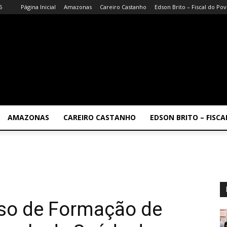
6
Página Inicial
Amazonas
Careiro Castanho
Edson Brito – Fiscal do Po
AMAZONAS
CAREIRO CASTANHO
EDSON BRITO – FISC
so de Formação de