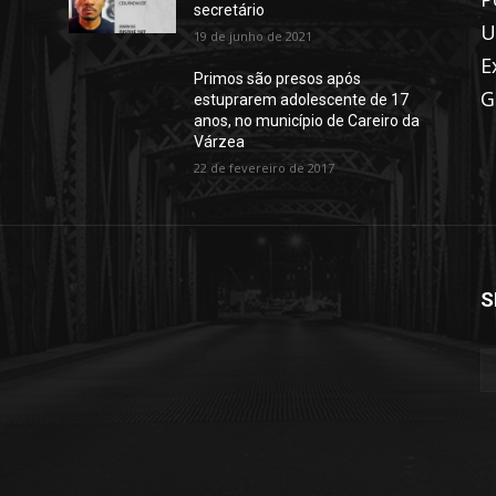
secretário
U
19 de junho de 2021
E
Primos são presos após
G
estuprarem adolescente de 17
anos, no município de Careiro da
Várzea
22 de fevereiro de 2017
S