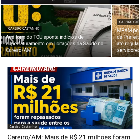
CAREIRO CA
CAREIRO CASTANHO
MPAM pede
Auditoria do TCU aponta indícios de
da Prefeit
superfaturamento em licitações da Saúde no
até regul
Careiro/AM
servidore
Careiro Castanho
Careiro/AM: Mais de R$ 21 milhões foram