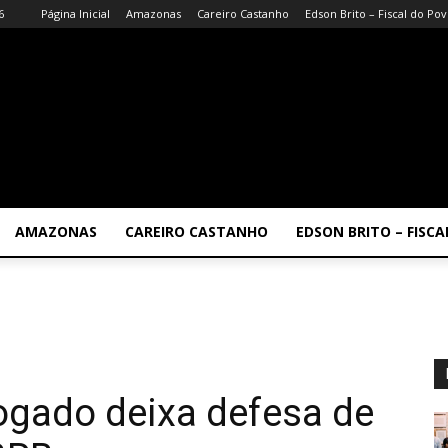
6
Página Inicial
Amazonas
Careiro Castanho
Edson Brito – Fiscal do Po
AMAZONAS
CAREIRO CASTANHO
EDSON BRITO – FISC
ogado deixa defesa de