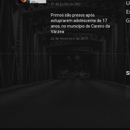
U
19 de junho de 2021
E
Primos são presos após
G
estuprarem adolescente de 17
anos, no município de Careiro da
Várzea
22 de fevereiro de 2017
S