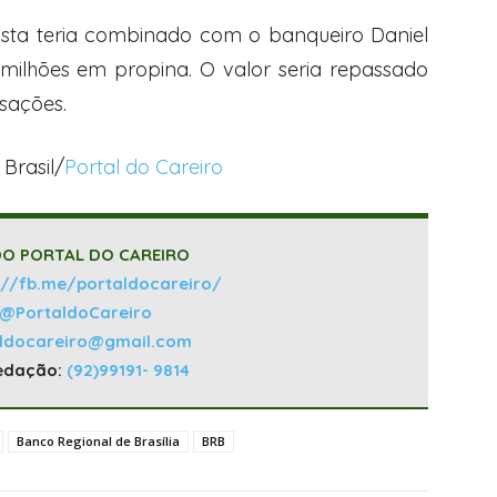
osta teria combinado com o banqueiro Daniel
milhões em propina. O valor seria repassado
sações.
Brasil/
Portal do Careiro
O PORTAL DO CAREIRO
://fb.me/portaldocareiro/
@PortaldoCareiro
aldocareiro@gmail.com
edação:
(92)99191- 9814
Banco Regional de Brasília
BRB