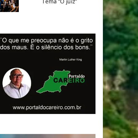
Tema “O juiz”