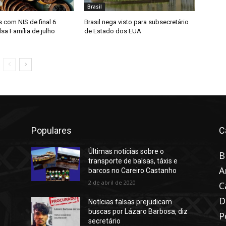
Brasil
s com NIS de final 6
Brasil nega visto para subsecretário
sa Família de julho
de Estado dos EUA
Populares
C
Últimas notícias sobre o
B
transporte de balsas, táxis e
A
barcos no Careiro Castanho
2 de abril de 2020
C
D
Notícias falsas prejudicam
buscas por Lázaro Barbosa, diz
P
secretário