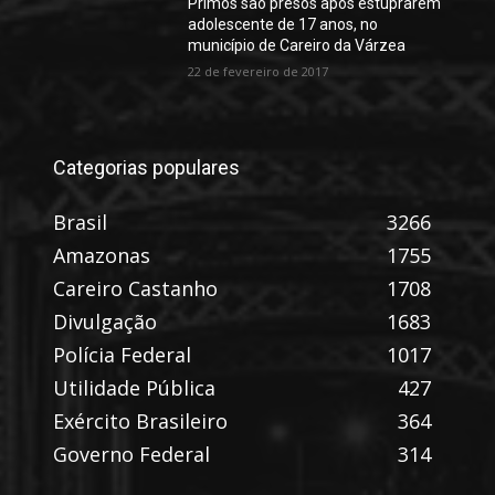
Primos são presos após estuprarem
adolescente de 17 anos, no
município de Careiro da Várzea
22 de fevereiro de 2017
Categorias populares
Brasil
3266
Amazonas
1755
Careiro Castanho
1708
Divulgação
1683
Polícia Federal
1017
Utilidade Pública
427
Exército Brasileiro
364
Governo Federal
314