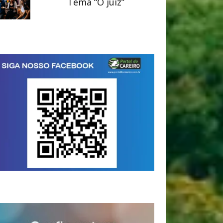
Tema “O juiz”