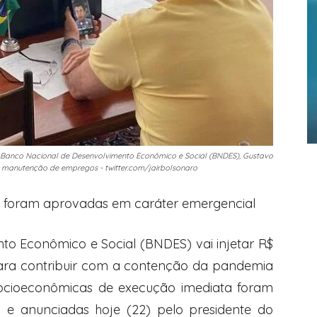
do Banco Nacional de Desenvolvimento Econômico e Social (BNDES), Gustavo
 manutenção de empregos - twitter.com/jairbolsonaro
a foram aprovadas em caráter emergencial
o Econômico e Social (BNDES) vai injetar R$
 para contribuir com a contenção da pandemia
socioeconômicas de execução imediata foram
 e anunciadas hoje (22) pelo presidente do