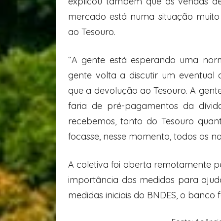
explicou também que as vendas de
mercado está numa situação muito 
ao Tesouro.
“A gente está esperando uma norm
gente volta a discutir um eventua
que a devolução ao Tesouro. A gente 
faria de pré-pagamentos da dívid
recebemos, tanto do Tesouro quant
focasse, nesse momento, todos os no
A coletiva foi aberta remotamente p
importância das medidas para aju
medidas iniciais do BNDES, o banco fa