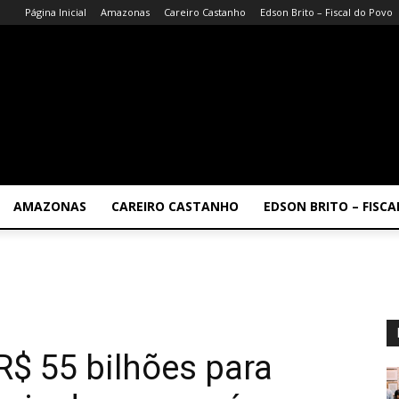
Página Inicial
Amazonas
Careiro Castanho
Edson Brito – Fiscal do Povo
AMAZONAS
CAREIRO CASTANHO
EDSON BRITO – FISC
R$ 55 bilhões para