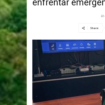
enfrentar emergên
22
Share