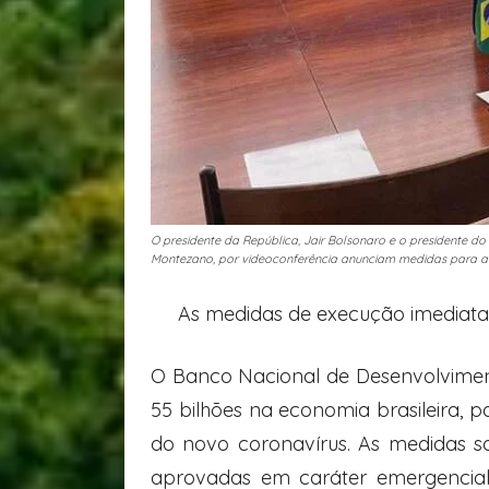
O presidente da República, Jair Bolsonaro e o presidente 
Montezano, por videoconferência anunciam medidas para a
As medidas de execução imediat
O Banco Nacional de Desenvolviment
55 bilhões na economia brasileira,
do novo coronavírus. As medidas 
aprovadas em caráter emergencial