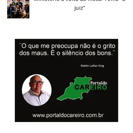
juiz”