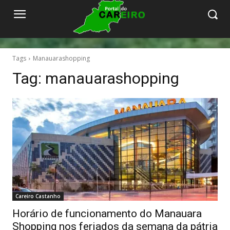
Tags
Manauarashopping
Tag:
manauarashopping
Careiro Castanho
Horário de funcionamento do Manauara
Shopping nos feriados da semana da pátria